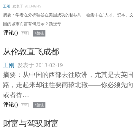
王刚
发表于
2013-02-19
摘要：学者在分析硅谷在美国成功的秘诀时，会集中在"人才、资本、文
国的城市而言有何启示？颜强专…
评论(
)
#颜强
从伦敦直飞成都
王刚
发表于
2013-02-19
摘要：从中国的西部去往欧洲，尤其是去英
路，走起来却往往要南辕北辙——你必须先
或者香…
评论(
)
#颜强
财富与驾驭财富