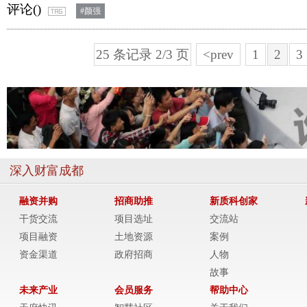
评论(
)
#颜强
25 条记录 2/3 页
<prev
1
2
3
深入财富成都
融资并购
招商助推
新质科创家
干货交流
项目选址
交流站
项目融资
土地资源
案例
资金渠道
政府招商
人物
故事
未来产业
会员服务
帮助中心