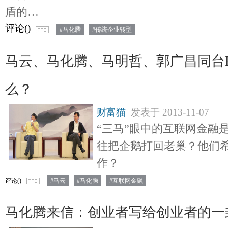
盾的…
评论(
)
#马化腾
#传统企业转型
马云、马化腾、马明哲、郭广昌同台
么？
财富猫
发表于
2013-11-07
“三马”眼中的互联网金融
往把企鹅打回老巢？他们
作？
评论(
)
#马云
#马化腾
#互联网金融
马化腾来信：创业者写给创业者的一