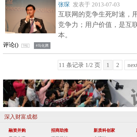
张琛
发表于
2013-07-03
互联网的竞争生死时速，
竞争力；用户价值，是互
本。
评论(
)
#马化腾
11 条记录 1/2 页
1
2
nex
深入财富成都
融资并购
招商助推
新质科创家