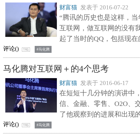
财富猫
发表于
2016-07-22
“腾讯的历史也是这样，当
互联网，做互联网的没有
起了当时的QQ，包括现在
评论(
)
#马化腾
马化腾对互联网＋的4个思考
财富猫
发表于
2016-06-17
在短短十几分钟的演讲中
信、金融、零售、O2O、
了他观察到的进展和出现
评论(
)
#马化腾