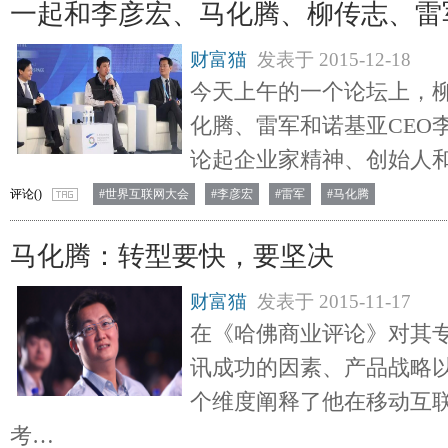
一起和李彦宏、马化腾、柳传志、雷
财富猫
发表于
2015-12-18
今天上午的一个论坛上，
化腾、雷军和诺基亚CEO
论起企业家精神、创始人
评论(
)
#世界互联网大会
#李彦宏
#雷军
#马化腾
马化腾：转型要快，要坚决
财富猫
发表于
2015-11-17
在《哈佛商业评论》对其
讯成功的因素、产品战略
个维度阐释了他在移动互
考…