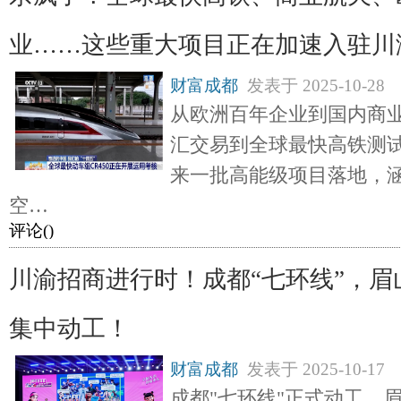
业……这些重大项目正在加速入驻川
财富成都
发表于
2025-10-28
从欧洲百年企业到国内商
汇交易到全球最快高铁测
来一批高能级项目落地，
空…
评论(
)
川渝招商进行时！成都“七环线”，眉
集中动工！
财富成都
发表于
2025-10-17
成都"七环线"正式动工，