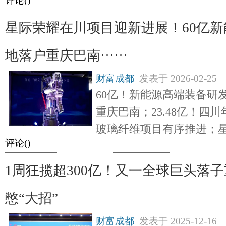
评论(
)
星际荣耀在川项目迎新进展！60亿
地落户重庆巴南······
财富成都
发表于
2026-02-25
60亿！新能源高端装备研
重庆巴南；23.48亿！四
玻璃纤维项目有序推进；
评论(
)
1周狂揽超300亿！又一全球巨头落
憋“大招”
财富成都
发表于
2025-12-16