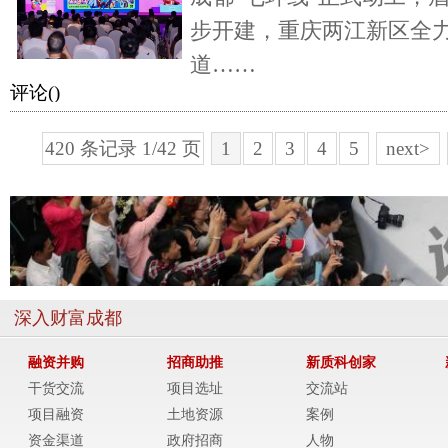
步开建，重庆两江新区全
道……
评论(
)
420 条记录 1/42 页
1
2
3
4
5
next>
深入财富成都
融资并购
招商助推
新质科创家
干货交流
项目选址
交流站
项目融资
土地资源
案例
资金渠道
政府招商
人物