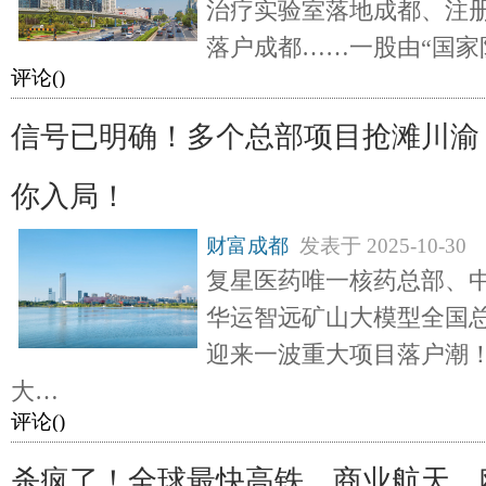
治疗实验室落地成都、注册
落户成都……一股由“国家
评论(
)
信号已明确！多个总部项目抢滩川渝
你入局！
财富成都
发表于
2025-10-30
复星医药唯一核药总部、
华运智远矿山大模型全国
迎来一波重大项目落户潮
大…
评论(
)
杀疯了！全球最快高铁、商业航天、