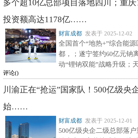
多个超10亿总部项目落地四川；重庆
投资额高达1178亿……
财富成都
发表于
2025-12-02
全国首个“地热+”综合能
都，；遂宁签约60亿元钠
动“锂钠双能”战略升级；
评论(
)
川渝正在“抢运”国家队！500亿级
始……
财富成都
发表于
2025-12-01
500亿级央企二级总部落