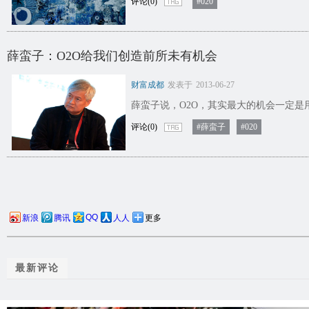
评论(0)
#020
薛蛮子：O2O给我们创造前所未有机会
财富成都
发表于
2013-06-27
薛蛮子说，O2O，其实最大的机会一定
评论(0)
#薛蛮子
#020
QQ
新浪
腾讯
人人
更多
最新评论