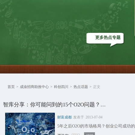
更多热点专题
首页
>
成渝招商助推中心
>
科创四川
>
热点话题
>
正文
智库分享：你可能问到的15个O2O问题？…
财富成都
发表于
2013-07-04
5年之后O2O的市场格局？创业公司成功