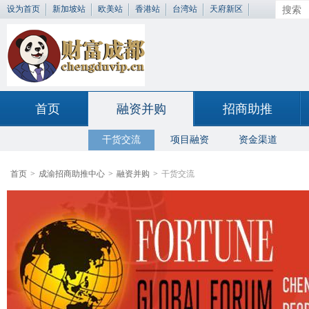
设为首页
新加坡站
欧美站
香港站
台湾站
天府新区
首页
融资并购
招商助推
干货交流
项目融资
资金渠道
首页
>
成渝招商助推中心
>
融资并购
>
干货交流