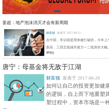
姜超：地产泡沫消灭才会有新周期
财富猫
发表于
2017-09-13
在中国，常识就是用来被打破的，今年上
新高，三四五线城市接力一二线房价大幅
评论(
)
唐宁：母基金将无敌于江湖
财富猫
发表于
2017-06-20
如何让自己的投资更加健
的逻辑，自上而下地重塑
塑过程中，资本市场是一