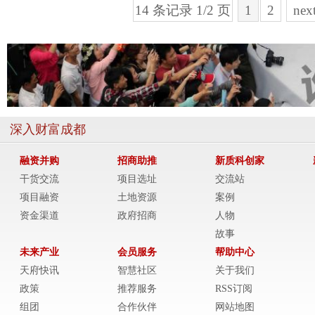
14 条记录 1/2 页
1
2
nex
深入财富成都
融资并购
招商助推
新质科创家
干货交流
项目选址
交流站
项目融资
土地资源
案例
资金渠道
政府招商
人物
故事
未来产业
会员服务
帮助中心
天府快讯
智慧社区
关于我们
政策
推荐服务
RSS订阅
组团
合作伙伴
网站地图