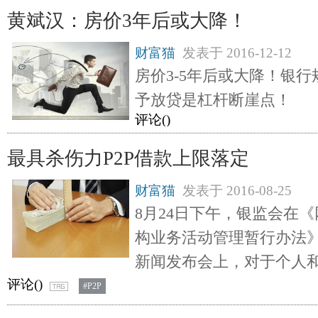
黄斌汉：房价3年后或大降！
财富猫
发表于
2016-12-12
房价3-5年后或大降！银行
予放贷是杠杆断崖点！
评论(
)
最具杀伤力P2P借款上限落定
财富猫
发表于
2016-08-25
8月24日下午，银监会在
构业务活动管理暂行办法
新闻发布会上，对于个人
评论(
)
#P2P