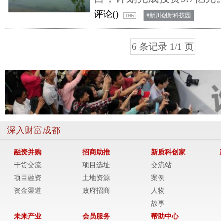
评论(
)
#新川创新科技园
6 条记录 1/1 页
深入财富成都
融资并购
招商助推
新质科创家
干货交流
项目选址
交流站
项目融资
土地资源
案例
资金渠道
政府招商
人物
故事
未来产业
会员服务
帮助中心