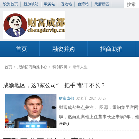
设为首页
新加坡站
欧美站
香港站
台湾站
天府新区
首页
融资并购
招商助推
首页
>
成渝招商助推中心
>
科创四川
>
奢华人生
成渝地区，这3家公司“一把手”都干不长？
财富成都
发表于
2024-08-27
财富成都热点关注： 图源：重钢集团官
职，然而距离他上任董事长还未满2年，
评论(
)