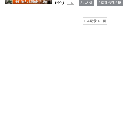
评论(
)
#无人机
#成都携恩科技
1 条记录 1/1 页