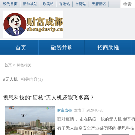
设为首页
新加坡站
欧美站
香港站
台湾站
天府新区
首页
融资并购
招商助推
首页
>
标签相关
#无人机
相关内容(1)
携恩科技的“硬核”无人机还能飞多高？
财富成都
发表于
2020-03-20
面对疫情， 走在防疫一线的无人机 似乎
有了无人航空安全产业链闭环的 携恩科技