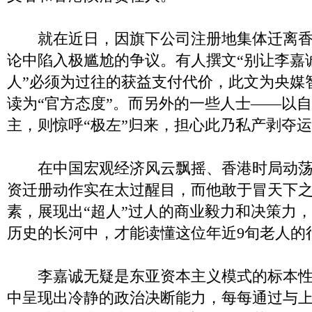
就在近日，因旗下公司注册地集体迁离香
论中陷入极尴尬的争议。有人撰文“别让李嘉诚
人”必须为过往的获益支付代价，此文为央媒
读为“官方态度”。而另外的一些人士——以
主，则惊呼“极左”归来，担心此乃私产剥夺
在中国宏观经济风云飘摇、香港时局动荡
资迁册动作实在太过醒目，而他敢于冒天下
素，展现出“超人”过人的商业毅力和决策力
历史的长河中，才能读懂这位年近9旬老人的
李嘉诚无疑是东亚资本主义模式的标本性
中呈现出冷静的政治决断能力，每每通过与