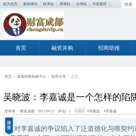
设为首页
新加坡站
欧美站
香港站
台湾站
天府新区
首页
融资并购
招商助推
首页
>
成渝招商助推中心
>
智库分享
>
正文
吴晓波：李嘉诚是一个怎样的陷
发布者： 财富成都
2015-09-21
评论(
)
#吴晓波
#李嘉诚
对李嘉诚的争议陷入了泛道德化与唯契约