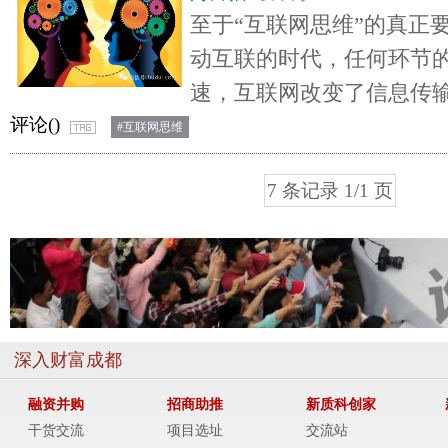
至于“互联网思维”的真正
动互联的时代，任何环节
速，互联网改变了信息传
评论(
)
#互联网思维
7 条记录 1/1 页
深入财富成都
融资并购
招商助推
新质科创家
干货交流
项目选址
交流站