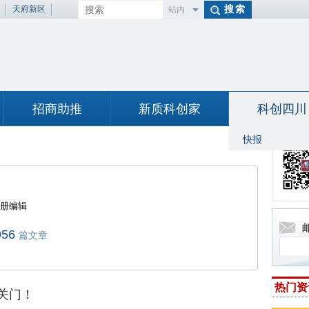
天府新区
站内
百度
招商助推
新质科创家
科创四川
快报
册编辑
956
篇文章
热门资
关门！