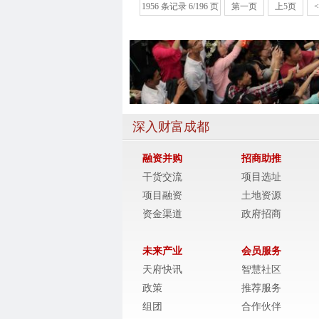
1956 条记录 6/196 页
第一页
上5页
<
深入财富成都
融资并购
招商助推
干货交流
项目选址
项目融资
土地资源
资金渠道
政府招商
未来产业
会员服务
天府快讯
智慧社区
政策
推荐服务
组团
合作伙伴