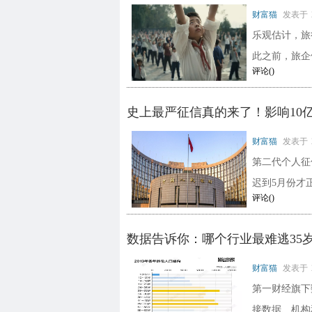
财富猫
发表于
乐观估计，旅
此之前，旅企
评论(
)
史上最严征信真的来了！影响10
财富猫
发表于
第二代个人征
迟到5月份才
评论(
)
数据告诉你：哪个行业最难逃35
财富猫
发表于
第一财经旗下
接数据、机构