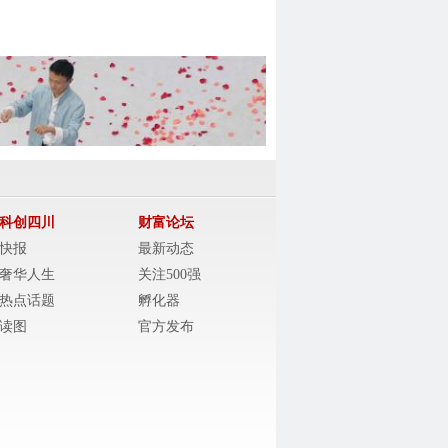
科创四川
财富论坛
快报
最新动态
奢华人生
关注500强
热点话题
孵化器
读图
官方发布