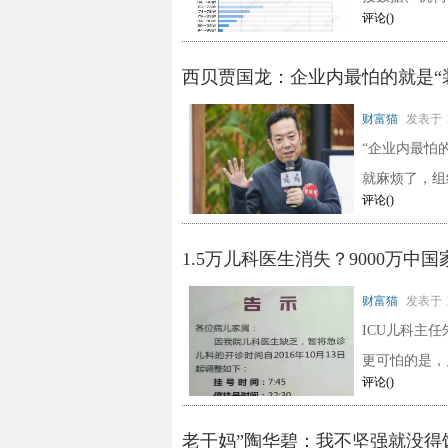
评论(
)
西贝贾国龙：企业内最怕的就是“
财富猫
发表于
“企业内最怕
就麻烦了，组
评论(
)
1.5万儿科医生消失？9000万中
财富猫
发表于
ICU儿科主
更可怕的是，
评论(
)
老干妈”陶华碧：我不坚强就没得