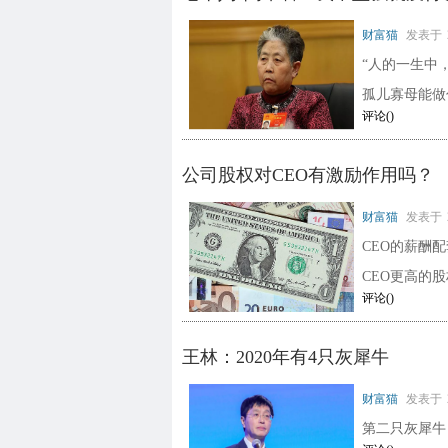
财富猫
发表于
“人的一生中
孤儿寡母能做
评论(
)
公司股权对CEO有激励作用吗？
财富猫
发表于
CEO的薪酬
CEO更高的
评论(
)
王林：2020年有4只灰犀牛
财富猫
发表于
第二只灰犀牛