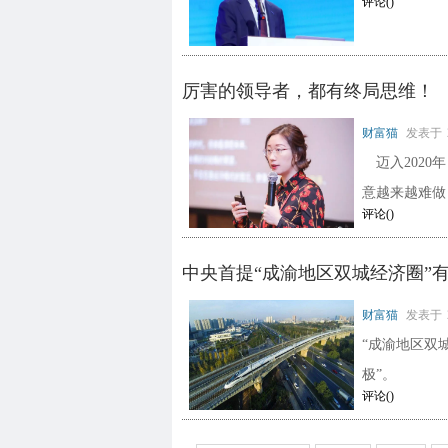
评论(
)
厉害的领导者，都有终局思维！
财富猫
发表于
迈入2020
意越来越难做
评论(
)
中央首提“成渝地区双城经济圈”
财富猫
发表于
“成渝地区双
极”。
评论(
)