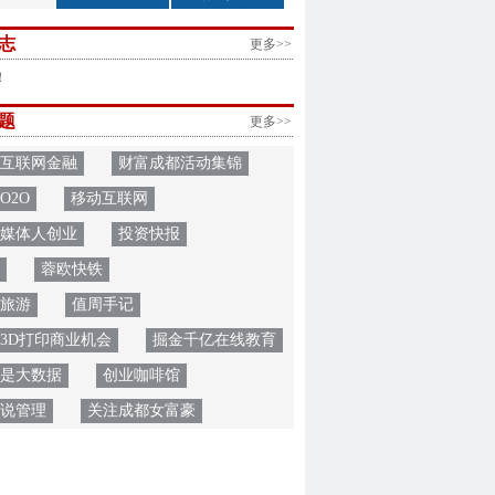
志
更多>>
！
题
更多>>
互联网金融
财富成都活动集锦
O2O
移动互联网
媒体人创业
投资快报
蓉欧快铁
旅游
值周手记
3D打印商业机会
掘金千亿在线教育
是大数据
创业咖啡馆
O说管理
关注成都女富豪