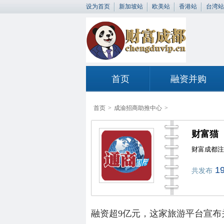
设为首页
新加坡站
欧美站
香港站
台湾站
首页
融资并购
首页
>
成渝招商助推中心
>
财富猫
财富成都注
1
共发布
融资超9亿元，这家旅游平台宣布