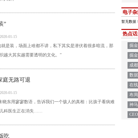
电子杂
暂无数据
装”
热点话
2020-01-15
掘金
的就是装，场面上啥都不讲，私下其实是潜伏着很多暗流，那
织越大其实越需要透明的文化。”
掘金
成都
数据
国家庭无路可退
在线
2020-01-15
布局
任朱晓东用寥寥数语，告诉我们一个骇人的真相：比孩子看病难
神马
儿科医生正在消失……
CE
饭吃