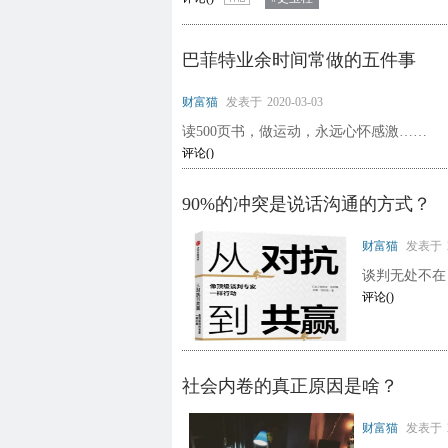
巴菲特业余时间常做的五件事
财富猫
发表于
2020-03-03
读500页书，做运动，永远心怀感激……
评论(
)
90%的冲突是说话沟通的方式？
财富猫
发表于
谈判无处不在
评论(
)
社会内卷的真正原因是啥？
财富猫
发表于