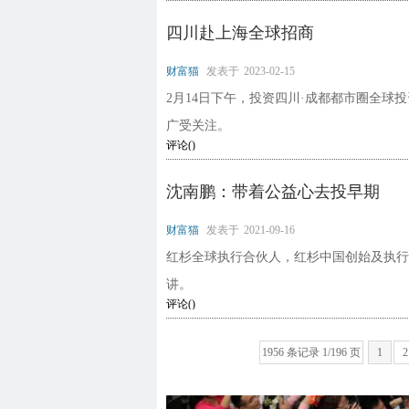
四川赴上海全球招商
财富猫
发表于
2023-02-15
2月14日下午，投资四川·成都都市圈全
广受关注。
评论(
)
沈南鹏：带着公益心去投早期
财富猫
发表于
2021-09-16
红杉全球执行合伙人，红杉中国创始及执行合伙
讲。
评论(
)
1956 条记录 1/196 页
1
2