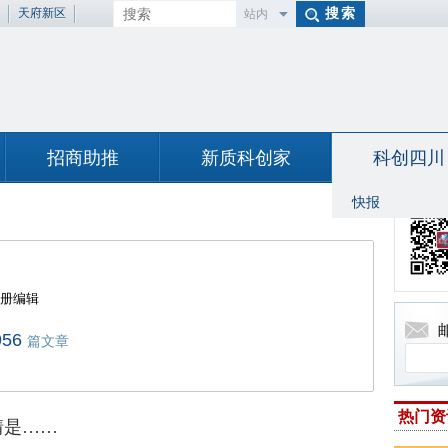
天府新区
站内
百度
招商助推
新质科创家
科创四川
快报
册编辑
956
篇文章
热门资
情是……