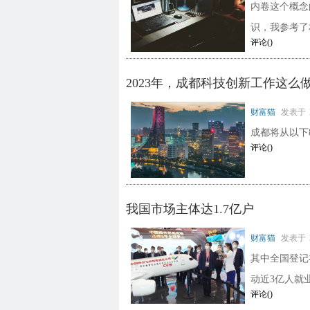
内卷这个概念
识，我参考了
评论(
)
2023年，成都科技创新工作这么
财富猫
发表于
成都将从以下
评论(
)
我国市场主体达1.7亿户
财富猫
发表于
其中全国登记
动近3亿人就
评论(
)