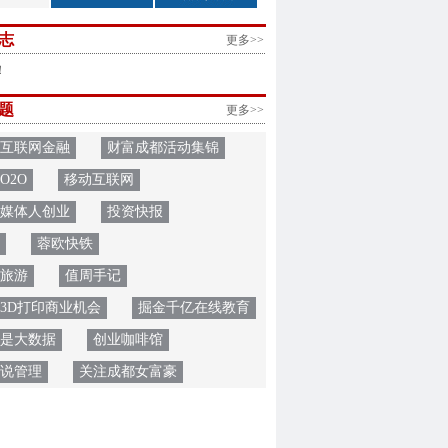
志
更多>>
！
题
更多>>
互联网金融
财富成都活动集锦
O2O
移动互联网
媒体人创业
投资快报
蓉欧快铁
旅游
值周手记
3D打印商业机会
掘金千亿在线教育
是大数据
创业咖啡馆
O说管理
关注成都女富豪