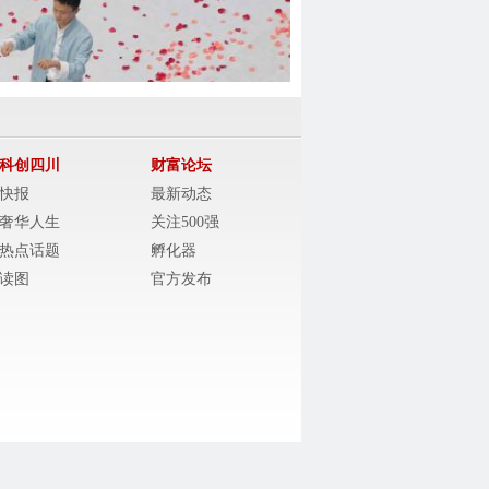
科创四川
财富论坛
快报
最新动态
奢华人生
关注500强
热点话题
孵化器
读图
官方发布