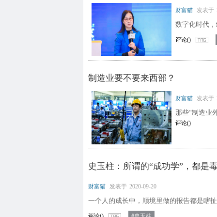
财富猫
发表于
数字化时代，
评论(
)
制造业要不要来西部？
财富猫
发表于
那些“制造业
评论(
)
史玉柱：所谓的“成功学”，都是
财富猫
发表于
2020-09-20
一个人的成长中，顺境里做的报告都是瞎扯
评论(
)
#史玉柱