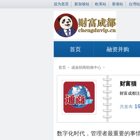
设为首页
新加坡站
欧美站
香港站
台湾站
首页
融资并购
首页
>
成渝招商助推中心
>
财富猫
财富成都注
1
共发布
数字化时代，管理者最重要的事