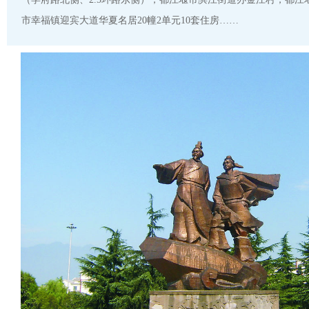
市幸福镇迎宾大道华夏名居20幢2单元10套住房……