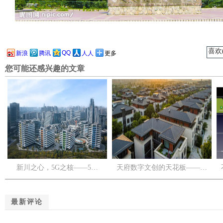
喜欢(
QQ
新浪
腾讯
人人
更多
您可能还感兴趣的文章
新川之心，5G之核——5…
天府数字文创的天花板——…
最新评论