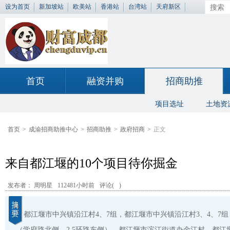
设为首页
新加坡站
欧美站
香港站
台湾站
天府新区
首页
融资并购
招商助推
项目选址
土地资
首页
>
成渝招商助推中心
>
招商助推
>
政府招商
>
正文
来自都江堰的10个项目待你掘金
发布者： 周明星
112481小时前
评论(
)
都江堰市中兴镇沿江村4、7组，都江堰市中兴镇沿江村3、4、7
（学府路北侧、2.5环路东侧），都江堰市滨江街道办金江村，都