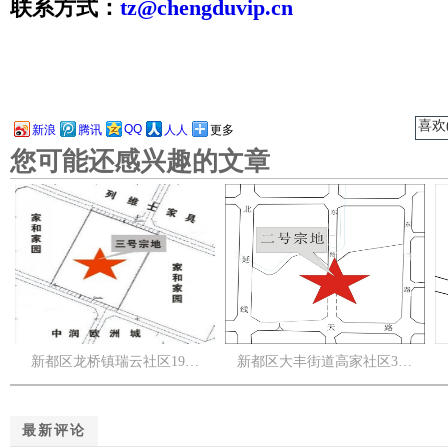
联系方式：
tz@chengduvip.cn
喜欢(
QQ
新浪
腾讯
人人
更多
您可能还感兴趣的文章
新都区龙桥镇瑞云社区19…
新都区大丰街道高家社区3…
最新评论