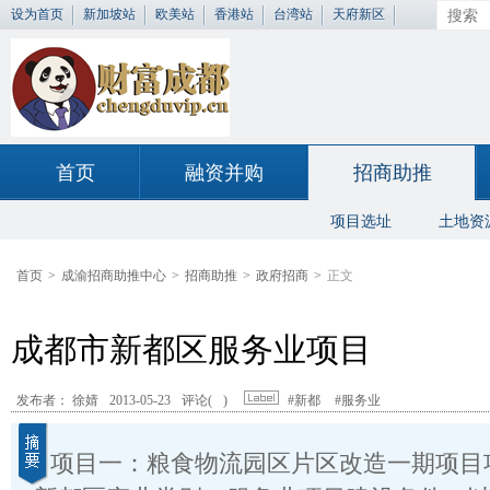
设为首页
新加坡站
欧美站
香港站
台湾站
天府新区
首页
融资并购
招商助推
项目选址
土地资
首页
>
成渝招商助推中心
>
招商助推
>
政府招商
>
正文
成都市新都区服务业项目
发布者： 徐婧
2013-05-23
评论(
)
#新都
#服务业
项目一：粮食物流园区片区改造一期项目