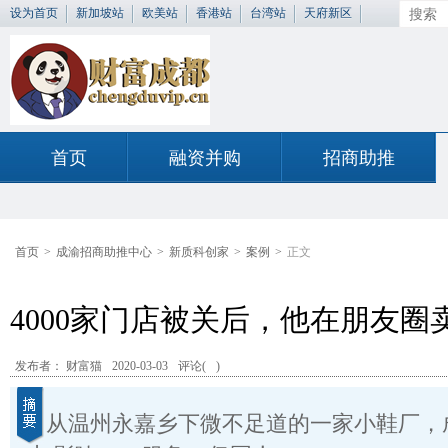
设为首页
新加坡站
欧美站
香港站
台湾站
天府新区
首页
融资并购
招商助推
首页
>
成渝招商助推中心
>
新质科创家
>
案例
>
正文
4000家门店被关后，他在朋友圈
发布者： 财富猫
2020-03-03
评论(
)
从温州永嘉乡下微不足道的一家小鞋厂，