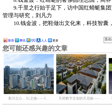
9.千里之行始于足下，访中国红蜻蜓集团
管理与研究，刘凡力
10.钱金波，把鞋做出文化来，科技智囊
喜欢(
QQ
新浪
腾讯
人人
更多
您可能还感兴趣的文章
新川之心，5G之核——5…
天府数字文创的天花板——…