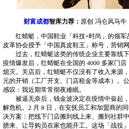
财富成都
智库力荐：
原创 冯仑风马牛
红蜻蜓，中国鞋业「科技+时尚」的领军
皮革协会授予「中国真皮鞋王」称号，营销
过去，红蜻蜓这类的传统企业主要靠线下门
疫情爆发后，红蜻蜓在全国的 4000 多家门
熄灭。关店后，红蜻蜓不仅没有了收入来源
元的开销（工厂开支、门店租金等成本）。
感叹：我近期常常彻夜难眠。
被逼无奈后，钱金波决定在疫情中奋起，
解危机。2 月 8 日，在安抚员工和加盟商的
决方案：把线下门店搬到线上来、搬到社群
膀来、让导购员在家也能开工。这场「战役