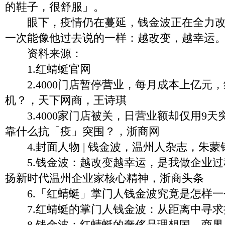
的鞋子，很舒服」。
眼下，疫情仍在蔓延，钱金波正在全力改
一次能像他过去说的一样：越改变，越幸运
资料来源：
1.红蜻蜓官网
2.4000门店暂停营业，每月成本上亿元
机？，天下网商，王诗琪
3.4000家门店被关，日营业额却仅用9天
靠什么抗「疫」突围？，浙商网
4.封面人物 | 钱金波，温州人杂志，朱蒙
5.钱金波：越改变越幸运，是我做企业过程
扬新时代温州企业家核心精神，浙商头条
6.「红蜻蜓」掌门人钱金波究竟是怎样一
7.红蜻蜓的掌门人钱金波：从距离中寻求
8.钱金波：红蜻蜓的奢侈品理想国，商界