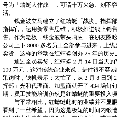
号为「蜻蜓大作战」，可谓十万火急、刻不
活。
钱金波立马建立了红蜻蜓「战疫」指挥部
指挥官，运用新零售思维，积极推进线上销
售。作为老板，钱金波带头响应，在朋友圈
公司上下 8000 多名员工全部参与进来，上
卖货。这样的举动在红蜻蜓创办 25 年的历
通过全员卖货，红蜻蜓 2 月 14 日当天
100 万元，这对传统企业来说，是件很不容
采访时，钱帆表示：太忙了，从 2 月 8 日到 2
挥部」光和代理商、加盟商就开了 434 场钉
期，员工技能培训仍然是红蜻蜓的重要投入
与平常相比，红蜻蜓此时的业绩并不显眼
看到了一丝希望，因为这是极短的时间内锻