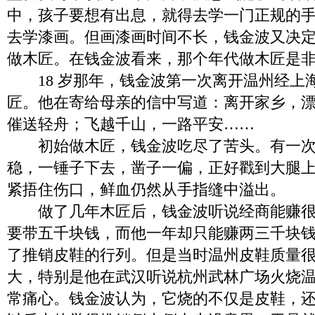
中，孩子要想有出息，就得去学一门正规的
去学漆画。但画漆画时间不长，钱金波又决
做木匠。在钱金波看来，那个年代做木匠是
18 岁那年，钱金波第一次离开温州经上
匠。他在寄给母亲的信中写道：离开家乡，
催送轻舟；飞越千山，一路平安……
初始做木匠，钱金波吃尽了苦头。有一次
稳，一锤子下去，凿子一偏，正好戳到大腿
紧捂住伤口，鲜血仍然从手指缝中溢出。
做了几年木匠后，钱金波听说经商能赚很
要带五千块钱，而他一年却只能赚两三千块
了推销皮鞋的行列。但是当时温州皮鞋质量
大，特别是他在武汉听说杭州武林广场火烧
常痛心。钱金波认为，它烧的不仅是皮鞋，