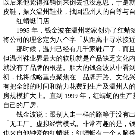
以后来他觉得推销倒来倒去也没意思，于是
皮鞋，振兴温州鞋业，找回温州人的自尊与
红蜻蜓门店
1995 年，钱金波在温州老家创办了红蜻
将公司的理念定为八个字「从距离中寻求接
那时候，温州己经有几千家鞋厂了，而且
但温州鞋业界最大的软肋就是产品缺乏文化
就没有了品牌的根基。胆大的钱金波从中看
初，他将战略重点聚焦在「品牌开路、文化
有把全部的时间和精力花费到生产及温州人
房规模扩大上。直到 1999 年，红蜻蜓的生
自己的厂房。
钱金波说：跟别人走一样的路等于没有出
「无工厂」虚拟经营模式。非常有趣的是，
也来自他钟爱的红蜻蜓：红蜻蜓有一个大脑