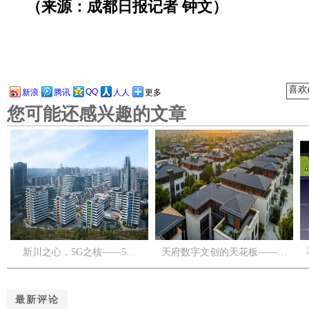
（来源：
成都日报记者 钟文）
喜欢(
QQ
新浪
腾讯
人人
更多
您可能还感兴趣的文章
新川之心，5G之核——5…
天府数字文创的天花板——…
最新评论