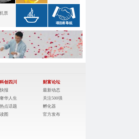
机票
科创四川
财富论坛
快报
最新动态
奢华人生
关注500强
热点话题
孵化器
读图
官方发布