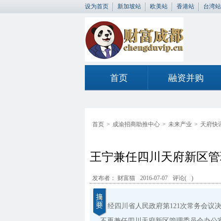
设为首页
新加坡站
欧美站
香港站
台湾站
首页
融资并购
首页
>
成渝招商助推中心
>
未来产业
>
天府快
王宁兼任四川天府新区管
发布者： 财富猫
2016-07-07
评论(
)
经四川省人民政府第121次常务会议
不再兼任四川天府新区管理委员会办公