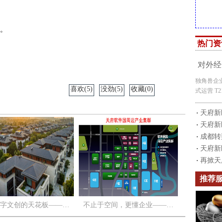
。
热门资
对外经
独角兽企
喜欢(5)
没劲(5)
收藏(0)
式运营 T2
天府新
天府新
成都转
天府新
再掀天
推荐
字文创的天花板——…
不止于空间，更懂企业——…