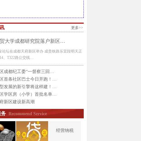
讯
更多>>
贸大学成都研究院落户新区…
业论坛在成都天府新区举办 成贵铁路乐宜段明天正
14、T322路公交线…
区成都纪工委“一督察三回…
区首条社区巴士今日开跑！…
型发展的新引擎将这样建！…
区学区房（小学）首批名单…
府新区建设新高潮
服务
Recommend Service
经营纳税