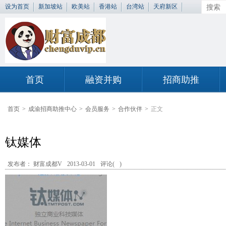
设为首页
新加坡站
欧美站
香港站
台湾站
天府新区
首页
融资并购
招商助推
首页
>
成渝招商助推中心
>
会员服务
>
合作伙伴
>
正文
钛媒体
发布者： 财富成都V
2013-03-01
评论(
)