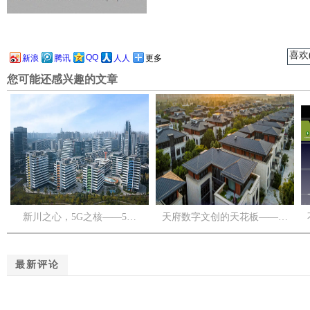
喜欢(
QQ
新浪
腾讯
人人
更多
您可能还感兴趣的文章
新川之心，5G之核——5…
天府数字文创的天花板——…
最新评论