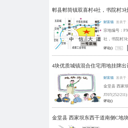
郫县郫筒镇双喜村4社，书院村3
财富猫
发表于
宗地编号：PX2
社，书院村3
评论(
)
4块优质城镇混合住宅用地挂牌出
财富猫
发表于
金堂县 西家
JT07(252/2
评论(
)
金堂县 西家坝东西干道南侧C地