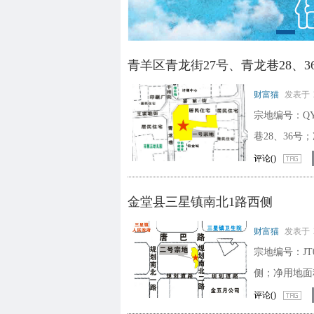
青羊区青龙街27号、青龙巷28、3
财富猫
发表于
宗地编号：QY
巷28、36号；
评论(
)
金堂县三星镇南北1路西侧
财富猫
发表于
宗地编号：JT0
侧；净用地面积
评论(
)