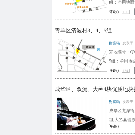
组；净用地面积
评论(
)
青羊区清波村3、4、5组
财富猫
发表于
宗地编号：QY1
5组；净用地面积
评论(
)
成华区、双流、大邑4块优质地块
财富猫
发表于
成华区龙潭街
组,大邑县晋
评论(
)