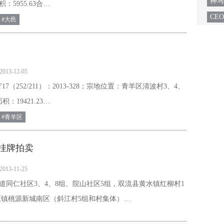
神马
：5955.63合…
CE
#大邑
2013-12-05
7（252/211）：2013-328；宗地位置：青羊区清波村3、4、
：19421.23…
#青羊区
挂牌拍卖
2013-11-25
道同仁社区3、4、8组、院山社区5组，双流县黄水镇红柳村1
原镇桃源新城南区（斜江村5组和村集体）…