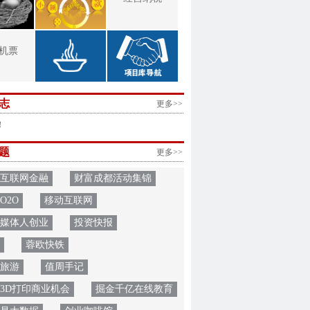
机票
志
更多>>
！
题
更多>>
互联网金融
财富成都活动集锦
O2O
移动互联网
媒体人创业
投资快报
蓉欧快铁
旅游
值周手记
3D打印商业机会
掘金千亿在线教育