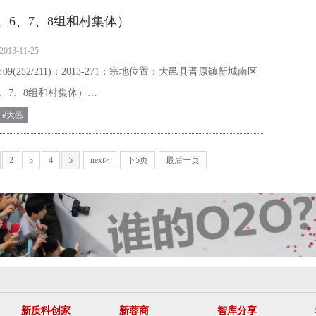
、6、7、8组和村集体）
2013-11-25
9(252/211)：2013-271；宗地位置：大邑县晋原镇新城南区
6、7、8组和村集体）…
#大邑
2
3
4
5
next>
下5页
最后一页
新质科创家
新蓉商
智库分享