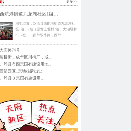
讯
更多>>
西航港街道九龙湖社区1组…
宗地位置：双流县西航港街道九龙湖社
区1组、7组（原黄土堰村7组、大湖堰村
6、7社）（南邻双华路，西邻…
大庆路74号
簇桥街，成华区川棉厂，成…
、郫县有四宗国有建设用地…
西部园区1宗地挂牌出让
、郫县 3 宗国有建设用…