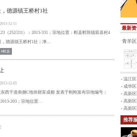
社，德源镇王桥村1社
2013-12-11
最新资
3（252/211）：2013-331；宗地位置：郫县郫筒镇双喜村4
青羊区
社，德源镇王桥村1社；净…
#郫县
让
温江区
2013-12-05
成华区
坝东西干道南侧C地块财富成都 发表于刚刚发布宗地编号：
高新区
高新区
11):2013-203；宗地位置…
高新区
推荐
块