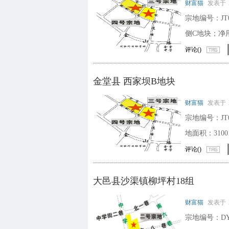
财富猫
发表于
宗地编号：JT0
侧C地块；净用
评论(
)
金堂县 西家坝B地块
财富猫
发表于
宗地编号：JT0
地面积：31001
评论(
)
大邑县沙渠镇柳坪村18组
财富猫
发表于
宗地编号：DY0