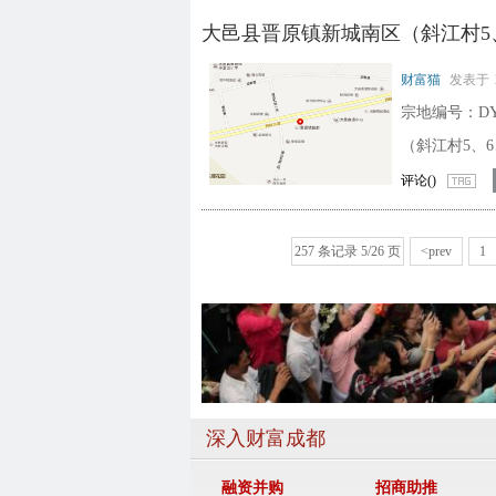
大邑县晋原镇新城南区（斜江村5
财富猫
发表于
宗地编号：DY0
（斜江村5、
评论(
)
257 条记录 5/26 页
<prev
1
深入财富成都
融资并购
招商助推