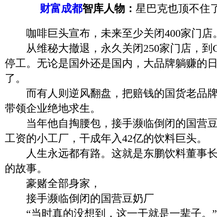
财富成都
智库人物：
星巴克也顶不住
咖啡巨头宣布，未来至少关闭400家门店
从维秘大撤退，永久关闭250家门店，到G
停工。无论是国外还是国内，大品牌躺赚的
了。
而有人则逆风翻盘，把赔钱的国货老品牌，
带领企业绝地求生。
当年他自掏腰包，接手濒临倒闭的国营豆
工资的小工厂，干成年入42亿的饮料巨头。
人生永远都有路。这就是东鹏饮料董事长
的故事。
豪赌全部身家，
接手濒临倒闭的国营豆奶厂
“当时真的没想到，这一干就是一辈子。”