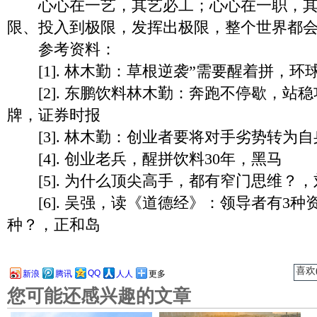
心心在一艺，其艺必工；心心在一职，其
限、投入到极限，发挥出极限，整个世界都
参考资料：
[1]. 林木勤：草根逆袭”需要醒着拼，环
[2]. 东鹏饮料林木勤：奔跑不停歇，站
牌，证券时报
[3]. 林木勤：创业者要将对手劣势转为
[4]. 创业老兵，醒拼饮料30年，黑马
[5]. 为什么顶尖高手，都有窄门思维？，
[6]. 吴强，读《道德经》：领导者有3种
种？，正和岛
喜欢(
QQ
新浪
腾讯
人人
更多
您可能还感兴趣的文章