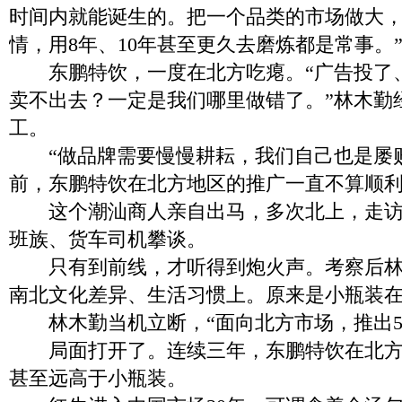
时间内就能诞生的。把一个品类的市场做大
情，用8年、10年甚至更久去磨炼都是常事。
东鹏特饮，一度在北方吃瘪。“广告投了
卖不出去？一定是我们哪里做错了。”林木勤
工。
“做品牌需要慢慢耕耘，我们自己也是屡败屡
前，东鹏特饮在北方地区的推广一直不算顺
这个潮汕商人亲自出马，多次北上，走访
班族、货车司机攀谈。
只有到前线，才听得到炮火声。考察后林
南北文化差异、生活习惯上。原来是小瓶装
林木勤当机立断，“面向北方市场，推出50
局面打开了。连续三年，东鹏特饮在北方
甚至远高于小瓶装。