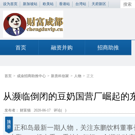
设为首页
新加坡站
欧美站
香港站
台湾站
天府新区
首页
融资并购
招商助推
首页
>
成渝招商助推中心
>
新质科创家
>
人物
>
正文
从濒临倒闭的豆奶国营厂崛起的
发布者： 财富猫
2020-06-17
评论(
)
正和岛最新一期人物，关注东鹏饮料董事