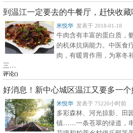
到温江一定要去的牛餐厅，赶快收藏
米悦华
发表于
2018-01-18
牛肉含有丰富的蛋白质，
的机体抗病能力。中医食
肉，有暖胃作用，为寒冬
三…
评论(
)
好消息！新中心城区温江又要多一个
米悦华
发表于
75220小时前
多彩森林、河光掠影、田
镇……一条苍翠的绿道，