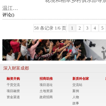
花境和柏萃乡村俱乐部等
温江…
评论(
)
58 条记录 1/6 页
1
2
3
4
5
深入财富成都
融资并购
招商助推
新质科创家
干货交流
项目选址
交流站
项目融资
土地资源
案例
资金渠道
政府招商
人物
故事