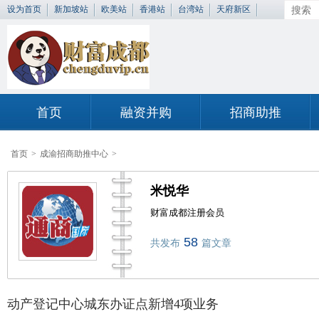
设为首页
新加坡站
欧美站
香港站
台湾站
天府新区
首页
融资并购
招商助推
首页
>
成渝招商助推中心
>
米悦华
财富成都注册会员
58
共发布
篇文章
动产登记中心城东办证点新增4项业务