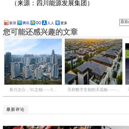
（来源：四川能源发展集团）
喜欢(
QQ
新浪
腾讯
人人
更多
您可能还感兴趣的文章
新川之心，5G之核——5…
天府数字文创的天花板——…
最新评论