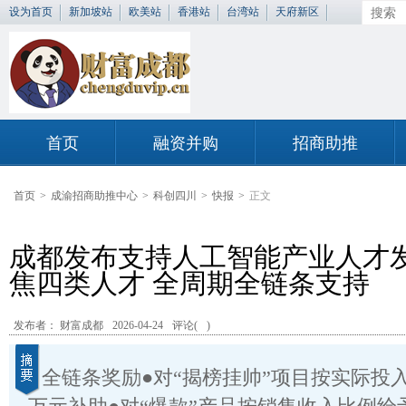
设为首页
新加坡站
欧美站
香港站
台湾站
天府新区
首页
融资并购
招商助推
首页
>
成渝招商助推中心
>
科创四川
>
快报
>
正文
成都发布支持人工智能产业人才发
焦四类人才 全周期全链条支持
发布者： 财富成都
2026-04-24
评论(
)
全链条奖励●对“揭榜挂帅”项目按实际投入