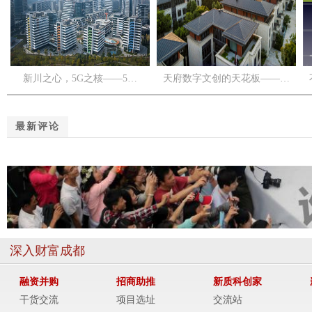
新川之心，5G之核——5…
天府数字文创的天花板——…
最新评论
深入财富成都
融资并购
招商助推
新质科创家
干货交流
项目选址
交流站