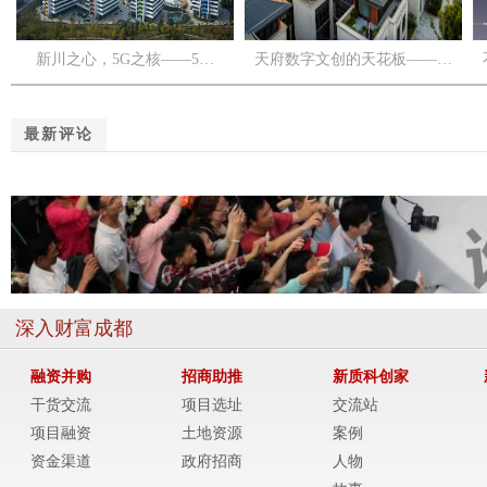
新川之心，5G之核——5…
天府数字文创的天花板——…
最新评论
深入财富成都
融资并购
招商助推
新质科创家
干货交流
项目选址
交流站
项目融资
土地资源
案例
资金渠道
政府招商
人物