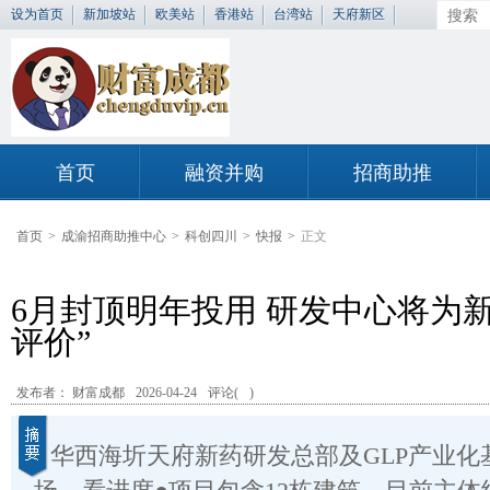
设为首页
新加坡站
欧美站
香港站
台湾站
天府新区
首页
融资并购
招商助推
首页
>
成渝招商助推中心
>
科创四川
>
快报
>
正文
6月封顶明年投用 研发中心将为
评价”
发布者： 财富成都
2026-04-24
评论(
)
华西海圻天府新药研发总部及GLP产业化