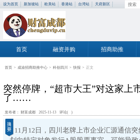
设为首页
新加坡站
欧美站
香港站
台湾站
天府新区
首页
融资并购
招商助推
首页
>
成渝招商助推中心
>
科创四川
>
快报
>
正文
突然停牌，“超市大王”对这家上
了……
发布者： 财富成都
2025-11-13
评论(
)
11月12日，四川老牌上市企业汇源通信