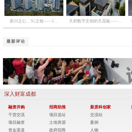
新川之心，5G之核——5…
天府数字文创的天花板——…
最新评论
深入财富成都
融资并购
招商助推
新质科创家
干货交流
项目选址
交流站
项目融资
土地资源
案例
资金渠道
政府招商
人物