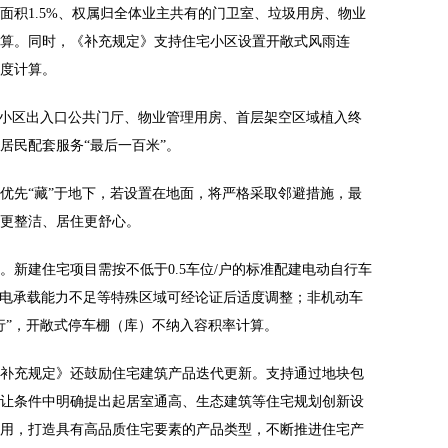
面积1.5%、权属归全体业主共有的门卫室、垃圾用房、物业
算。同时，《补充规定》支持住宅小区设置开敞式风雨连
度计算。
在小区出入口公共门厅、物业管理用房、首层架空区域植入终
居民配套服务“最后一百米”。
优先“藏”于地下，若设置在地面，将严格采取邻避措施，最
更整洁、居住更舒心。
。新建住宅项目需按不低于0.5车位/户的标准配建电动自行车
，供电承载能力不足等特殊区域可经论证后适度调整；非机动车
行”，开敞式停车棚（库）不纳入容积率计算。
补充规定》还鼓励住宅建筑产品迭代更新。支持通过地块包
让条件中明确提出起居室通高、生态建筑等住宅规划创新设
用，打造具有高品质住宅要素的产品类型，不断推进住宅产