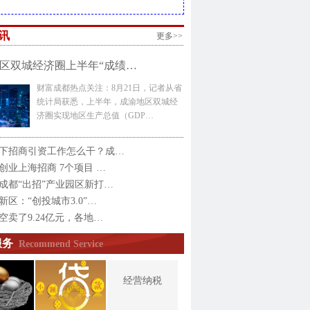
讯
更多>>
区双城经济圈上半年“成绩…
财富成都热点关注：8月21日，记者从省
统计局获悉，上半年，成渝地区双城经
济圈实现地区生产总值（GDP…
下招商引资工作怎么干？成…
创业上海招商 7个项目 …
成都“出招”产业园区新打…
新区：“创投城市3.0”…
空卖了9.24亿元，各地…
服务
Recommend Service
经营纳税