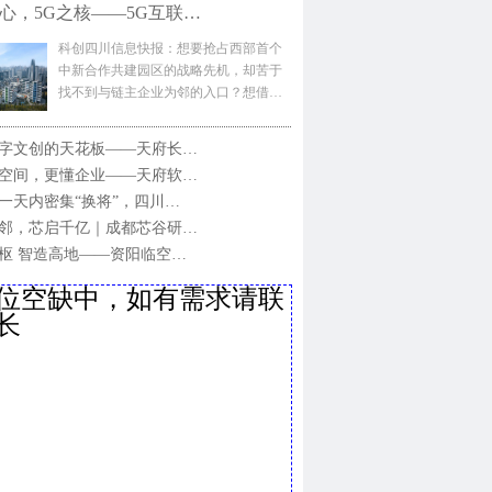
心，5G之核——5G互联…
科创四川信息快报：想要抢占西部首个
中新合作共建园区的战略先机，却苦于
找不到与链主企业为邻的入口？想借…
字文创的天花板——天府长…
空间，更懂企业——天府软…
一天内密集“换将”，四川…
邻，芯启千亿｜成都芯谷研…
枢 智造高地——资阳临空…
位空缺中，如有需求请联
长