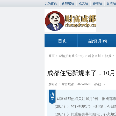
设为首页
新加坡站
欧美站
香港站
台湾站
首页
融资并购
首页
>
成渝招商助推中心
>
科创四川
>
快报
>
成都住宅新规来了，10
发布者： 财富成都
2025-10-10
评论(
)
财富成都热点关注10月9日，据成都
（2024）〉的补充规定》已印发，今
（2024）》的重要完善与细化，补充