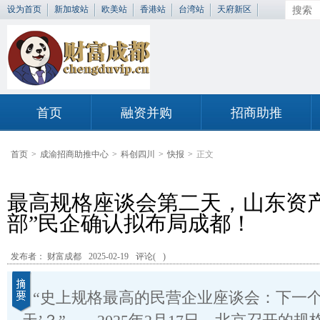
设为首页
新加坡站
欧美站
香港站
台湾站
天府新区
首页
融资并购
招商助推
首页
>
成渝招商助推中心
>
科创四川
>
快报
>
正文
最高规格座谈会第二天，山东资产超
部”民企确认拟布局成都！
发布者： 财富成都
2025-02-19
评论(
)
“史上规格最高的民营企业座谈会：下一个