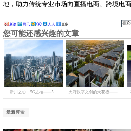
地，助力传统专业市场向直播电商、跨境电
喜欢(
QQ
新浪
腾讯
人人
更多
您可能还感兴趣的文章
新川之心，5G之核——5…
天府数字文创的天花板——…
最新评论