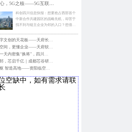
心，5G之核——5G互联…
科创四川信息快报：想要抢占西部首个
中新合作共建园区的战略先机，却苦于
找不到与链主企业为邻的入口？想借…
字文创的天花板——天府长…
空间，更懂企业——天府软…
一天内密集“换将”，四川…
邻，芯启千亿｜成都芯谷研…
枢 智造高地——资阳临空…
位空缺中，如有需求请联
长