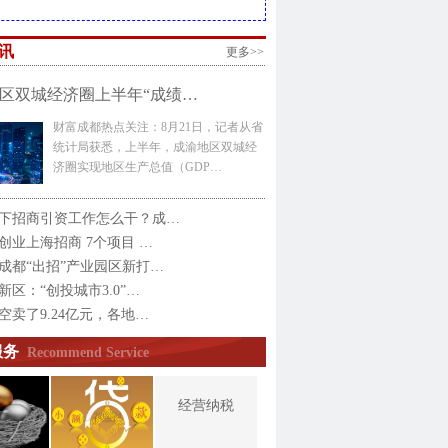
讯
更多>>
区双城经济圈上半年“成绩…
财富成都热点关注：8月21日，记者从省
统计局获悉，上半年，成渝地区双城经
济圈实现地区生产总值（GDP…
下招商引资工作怎么干？成…
创业上海招商 7个项目 …
成都“出招”产业园区新打…
新区：“创投城市3.0”…
空卖了9.24亿元，各地…
服务
Recommend Service
经营纳税