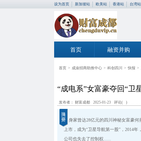
设为首页
新加坡站
欧美站
香港站
台湾站
首页
融资并购
首页
>
成渝招商助推中心
>
科创四川
>
快报
>
“成电系”女富豪夺回“卫星导
发布者： 财富成都
2025-01-23
评论(
)
身家曾达28亿元的四川神秘女富豪
上市，成为“卫星导航第一股”，201
公司也失去了控制权......