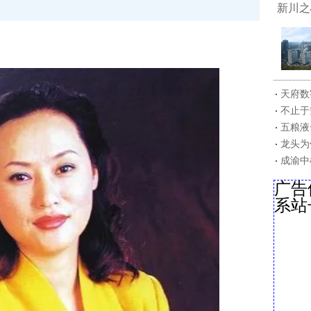
新川之
天府数
不止于
五粮液
龙头为
成渝中
广告
系站