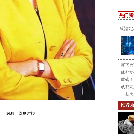
热门资
成渝地
新形势
成都文
重磅！
成都高
一县天
推荐
图源：华夏时报