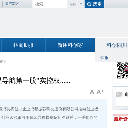
天府新区
站内
百度
招商助推
新质科创家
科创四川
快报
正文
航第一股”实控权......
何燕成功将创办企业成都振芯科技股份有限公司推向创业板
4年，何燕因涉嫌挪用资金罪被检察院批准逮捕，一手创办的
最新资