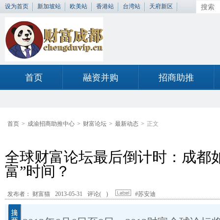
设为首页
新加坡站
欧美站
香港站
台湾站
天府新区
首页
融资并购
招商助推
首页
>
成渝招商助推中心
>
财富论坛
>
最新动态
>
正文
全球财富论坛最后倒计时：成都如
富”时间？
发布者： 财富猫
2013-05-31
评论(
)
#苏安迪