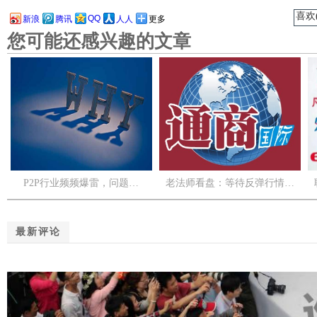
喜欢(
QQ
新浪
腾讯
人人
更多
您可能还感兴趣的文章
P2P行业频频爆雷，问题…
老法师看盘：等待反弹行情…
最新评论